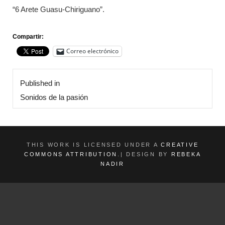
2
“6 Arete Guasu-Chiriguano”.
0
1
9
Compartir:
Correo electrónico
Navegación
Published in
de
Sonidos de la pasión
entradas
THIS WORK IS LICENSED UNDER A
CREATIVE
COMMONS ATTRIBUTION
.| DESIGN BY
REBEKA
NADIR