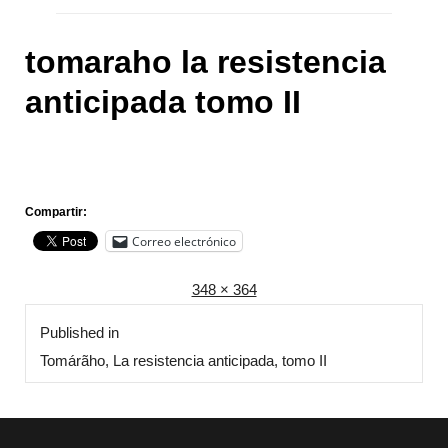
7
,
2
tomaraho la resistencia
0
anticipada tomo II
1
9
Compartir:
Correo electrónico
Posted
Full
e
348 × 364
Navegación
on
size
n
Published in
de
e
Tomárãho, La resistencia anticipada, tomo II
r
entradas
o
7